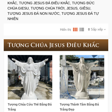
KHẮC, TƯỢNG JESUS ĐÁ ĐIÊU KHẮC, TƯỢNG ĐỨC
CHÚA GIESU, TƯỢNG CHÚA TRỜI, JESUS, GIÊSU,
TƯỢNG JESUS ĐÁ NON NƯỚC, TƯỢNG JESUS ĐÁ TỰ
NHIÊN
Sắp xếp
Hiển thị
Tượng Chúa Jesus Điêu Khắc
Tượng Chúa Cứu Thế Bằng Đá
Tượng Thánh Tâm Bằng Đá
Trắng
Trắng Đẹp