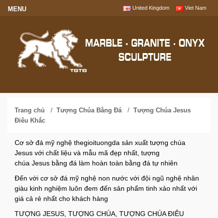
United Kingdom
Viet Nam
/
/
Trang chủ
Tượng Chúa Bằng Đá
Tượng Chúa Jesus
Điêu Khắc
Cơ sở
đá mỹ nghệ
thegioituongda sản xuất
tượng
ch
úa
J
esus với chất liệu và mẫu mã đẹp nhất,
tượng
ch
úa
J
esus
bằng đá
làm hoàn toàn bằng đá tự nhiên
Đến với cơ sở
đá mỹ nghệ non nước
với đội ngũ nghệ nhân
giàu kinh nghiệm luôn đem đến sản phẩm tinh xảo nhất với
giá cả rẻ nhất cho khách hàng
TƯỢNG JESUS, TƯỢNG CHÚA, TƯỢNG CHÚA ĐIÊU