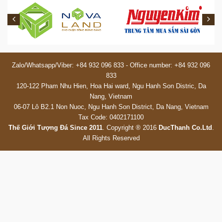
Zalo/Whatsapp/Viber: +84 932 096 833 - Office number: +84 932 096
833
120-122 Pham Nhu Hien, Hoa Hai
ward, Ngu Hanh Son Distric, Da
Nang
, Vietnam
06-07 Lô B2.1
Non Nuoc, Ngu Hanh Son District, Da Nang, Vietnam
Tax Code: 0402171100
Th
ế Giới Tượng Đá Since 2011
.
Copyright ® 2016
DucThanh Co.Ltd
.
All Rights Reserved