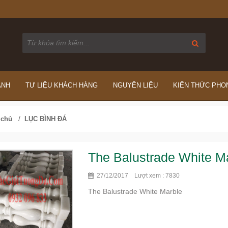
ÁNH
TƯ LIỆU KHÁCH HÀNG
NGUYÊN LIỆU
KIẾN THỨC PHO
/
 chủ
LỤC BÌNH ĐÁ
The Balustrade White M
27/12/2017 Lượt xem : 7830
The Balustrade White Marble