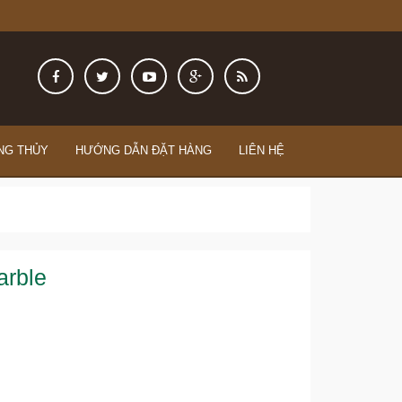
NG THỦY
HƯỚNG DẪN ĐẶT HÀNG
LIÊN HỆ
arble