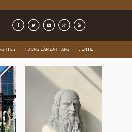
NG THỦY
HƯỚNG DẪN ĐẶT HÀNG
LIÊN HỆ