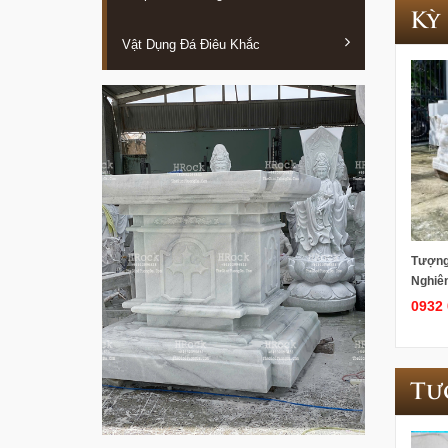
Kỳ
Vật Dụng Đá Điêu Khắc
Tượng
Nghiê
0932 
Tư