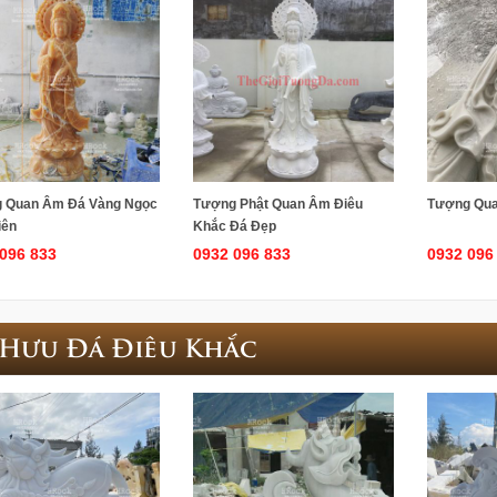
 Quan Âm Đá Vàng Ngọc
Tượng Phật Quan Âm Điêu
Tượng Qua
iên
Khắc Đá Đẹp
096 833
0932 096 833
0932 096
 Hưu Đá Điêu Khắc