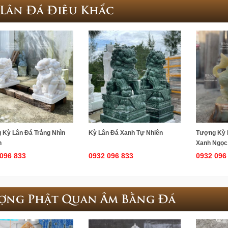
 Lân Đá Điêu Khắc
 Kỳ Lân Đá Trắng Nhìn
Kỳ Lân Đá Xanh Tự Nhiên
Tượng Kỳ 
n
Xanh Ngọc
096 833
0932 096 833
0932 096
ợng Phật Quan Âm Bằng Đá