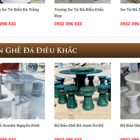
 Sư Tử Biển Đá Trắng
Tượng Sư Tử Đá Điêu Khắc
Sư Tử Đá 
Đẹp
096 833
0932 096 833
0932 096
n Ghế Đá Điêu Khắc
á Granite Nguyên Khối
Bộ Bàn Ghế Đá Xanh Ấn Độ
Bộ Bàn Gh
096 833
0932 096 833
0932 096