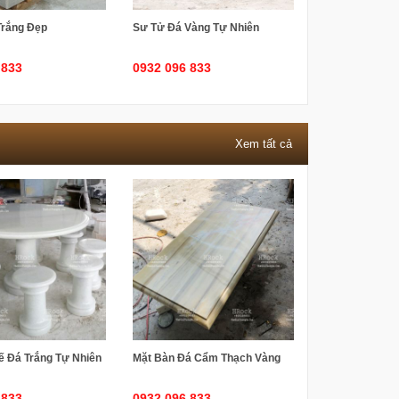
Trắng Đẹp
Sư Tử Đá Vàng Tự Nhiên
 833
0932 096 833
Xem tất cả
ế Đá Trắng Tự Nhiên
Mặt Bàn Đá Cẩm Thạch Vàng
 833
0932 096 833