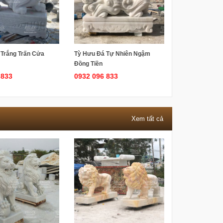
 Trắng Trấn Cửa
Tỳ Hưu Đá Tự Nhiên Ngậm
Đồng Tiền
 833
0932 096 833
Xem tất cả