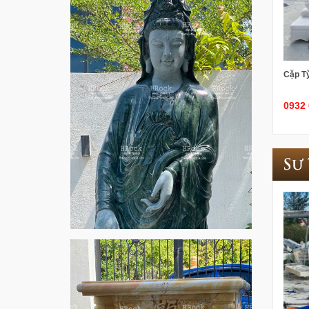
Cặp T
0932 
Sư