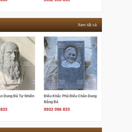
Xem tất cả
n Dung Đá Tự Nhiên
Điêu Khắc Phù Điêu Chân Dung
Bằng Đá
 833
0932 096 833