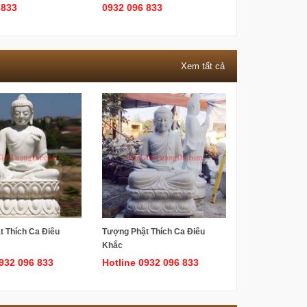
 833
0932 096 833
Xem tất cả
 Thích Ca Điêu
Tượng Phật Thích Ca Điêu
Khắc
0932 096 833
Hotline 0932 096 833