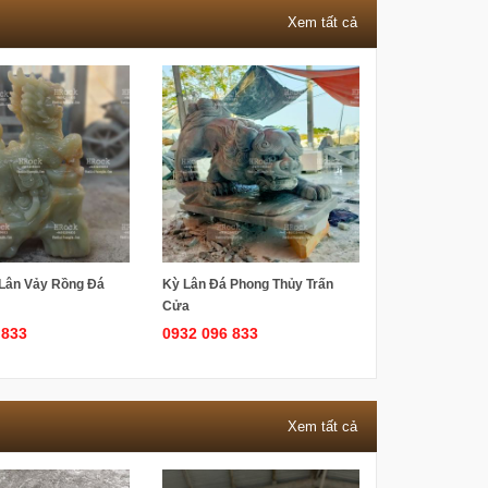
Xem tất cả
Lân Vảy Rồng Đá
Kỳ Lân Đá Phong Thủy Trấn
Cửa
 833
0932 096 833
Xem tất cả