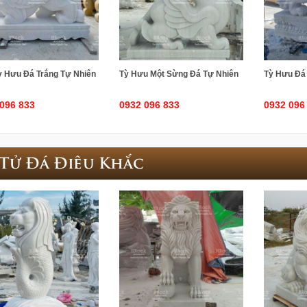
ỳ Hưu Đá Trắng Tự Nhiên
Tỳ Hưu Một Sừng Đá Tự Nhiên
Tỳ Hưu Đá
096 833
0932 096 833
0932 096
 Tử Đá Điêu Khắc