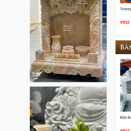
Tượng
0932 
Bà
Bàn Đ
0932 