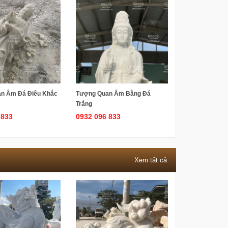
n Âm Đá Điêu Khắc
Tượng Quan Âm Bằng Đá
Trắng
 833
0932 096 833
Xem tất cả