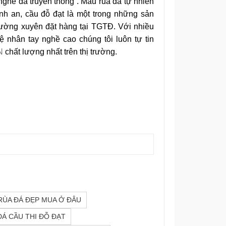
nghề đá truyền thống . Mẫu rùa đá tự nhiên
nh an, cầu đỗ đạt là một trong những sản
hường xuyên đặt hàng tại TGTĐ. Với nhiều
 nhân tay nghề cao chúng tôi luôn tự tin
N
chất lượng nhất trên thị trường.
ÙA ĐÁ ĐẸP MUA Ở ĐÂU
Á CẦU THI ĐỖ ĐẠT