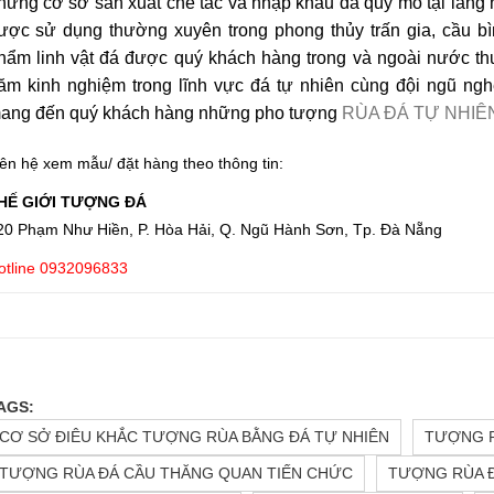
hững cơ sở sản xuất chế tác và nhập khẩu đá quy mô tại làng 
ược sử dụng thường xuyên trong phong thủy trấn gia, cầu bì
hẩm linh vật đá được quý khách hàng trong và ngoài nước t
ăm kinh nghiệm trong lĩnh vực đá tự nhiên cùng đội ngũ nghệ
ang đến quý khách hàng những pho tượng
RÙA ĐÁ TỰ NHIÊ
iên hệ xem mẫu/ đặt hàng theo thông tin:
HẾ GIỚI TƯỢNG ĐÁ
20 Phạm Như Hiền, P. Hòa Hải, Q. Ngũ Hành Sơn, Tp. Đà Nẵng
otline 0932096833
AGS:
CƠ SỞ ĐIÊU KHẮC TƯỢNG RÙA BẰNG ĐÁ TỰ NHIÊN
TƯỢNG R
TƯỢNG RÙA ĐÁ CẦU THĂNG QUAN TIẾN CHỨC
TƯỢNG RÙA Đ