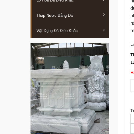
Lọ Hoa Đá Điêu Khắc
n
đ
Tháp Nước Bằng Đá
p
n
m
Vật Dụng Đá Điêu Khắc
L
T
1
H
T