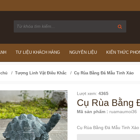
ÁNH
TƯ LIỆU KHÁCH HÀNG
NGUYÊN LIỆU
KIẾN THỨC PHO
/
/
 chủ
Tượng Linh Vật Điêu Khắc
Cụ Rùa Bằng Đá Mẫu Tinh Xảo
Lượt xem:
4365
Cụ Rùa Bằng 
Mã sản phẩm :
ruamaumoi36
Cụ Rùa Bằng Đá Mẫu Tinh Xảo