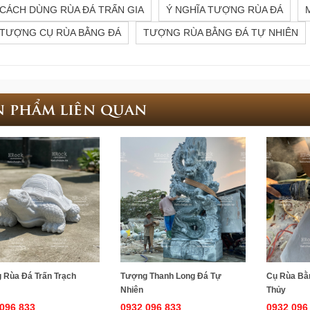
CÁCH DÙNG RÙA ĐÁ TRẤN GIA
Ý NGHĨA TƯỢNG RÙA ĐÁ
TƯỢNG CỤ RÙA BẰNG ĐÁ
TƯỢNG RÙA BẰNG ĐÁ TỰ NHIÊN
n phẩm liên quan
 Rùa Đá Trấn Trạch
Tượng Thanh Long Đá Tự
Cụ Rùa Bằ
Nhiên
Thủy
096 833
0932 096 833
0932 096