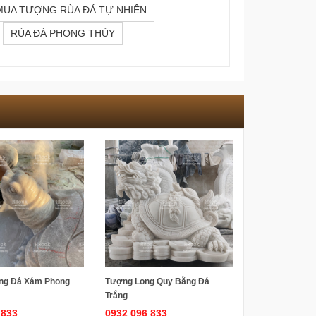
MUA TƯỢNG RÙA ĐÁ TỰ NHIÊN
RÙA ĐÁ PHONG THỦY
ng Đá Xám Phong
Tượng Long Quy Bằng Đá
Trắng
 833
0932 096 833