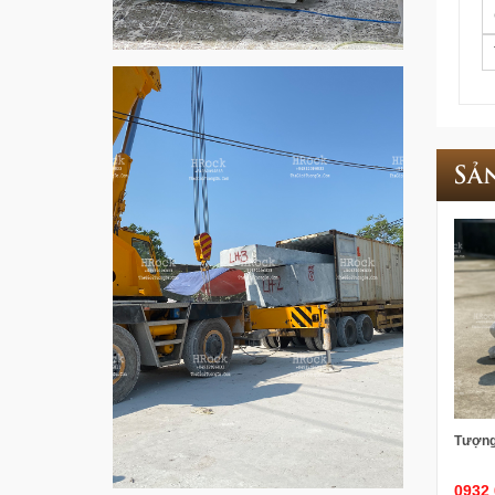
Sả
Tượng
0932 