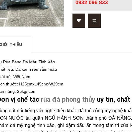
0932 096 833
GIỚI THIỆU
ụ Rùa Bằng Đá Mẫu Tinh Xảo
hất liệu: Đá xanh rêu sẫm màu
uất xứ: Việt Nam
ích thước: H25cmxL45cmxW29cm
ân nặng: 25kg/ con
ơn vị chế tác
rùa đá phong thủy
uy tín, chất
ùng đất nổi tiếng với nghề điêu khắc đá thủ công mỹ nghệ khắ
ON NƯỚC tại quận NGŨ HÀNH SƠN thành phố ĐÀ NẴNG. TG
hẩm đá mỹ nghệ tinh xảo, ghi đậm dấu ấn trong tâm trí của k