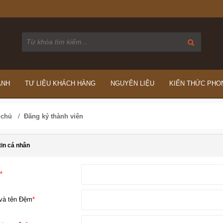
ÁNH
TƯ LIỆU KHÁCH HÀNG
NGUYÊN LIỆU
KIẾN THỨC PHO
/
 chủ
Đăng ký thành viên
tin cá nhân
*
và tên Đệm
*