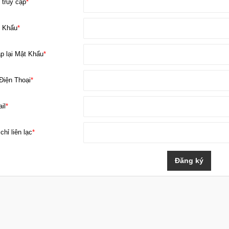
 truy cập
*
 Khẩu
*
p lại Mật Khẩu
*
Điện Thoại
*
il
*
chỉ liên lạc
*