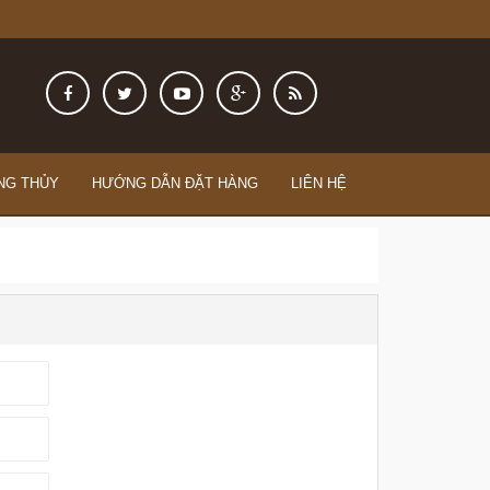
NG THỦY
HƯỚNG DẪN ĐẶT HÀNG
LIÊN HỆ