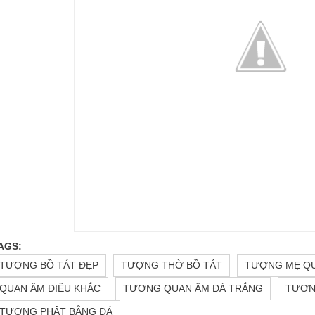
AGS:
TƯỢNG BỒ TÁT ĐẸP
TƯỢNG THỜ BỒ TÁT
TƯỢNG MẸ Q
QUAN ÂM ĐIÊU KHẮC
TƯỢNG QUAN ÂM ĐÁ TRẮNG
TƯỢN
TƯỢNG PHẬT BẰNG ĐÁ