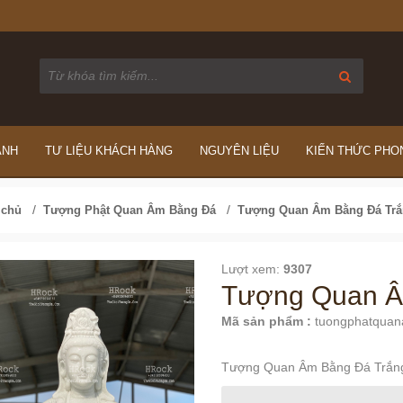
ÁNH
TƯ LIỆU KHÁCH HÀNG
NGUYÊN LIỆU
KIẾN THỨC PHO
/
/
 chủ
Tượng Phật Quan Âm Bằng Đá
Tượng Quan Âm Bằng Đá Trắ
Lượt xem:
9307
Tượng Quan Â
Mã sản phẩm :
tuongphatqua
Tượng Quan Âm Bằng Đá Trắn