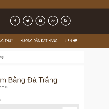
NG THỦY
HƯỚNG DẪN ĐẶT HÀNG
LIÊN HỆ
ng
m Bằng Đá Trắng
nam16
g